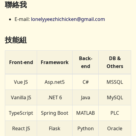
聯絡我
E-mail:
lonelyyeezhichicken@gmail.com
技能組
Back-
DB &
Front-end
Framework
end
Others
Vue JS
Asp.net5
C#
MSSQL
Vanilla JS
.NET 6
Java
MySQL
TypeScript
Spring Boot
MATLAB
PLC
React JS
Flask
Python
Oracle